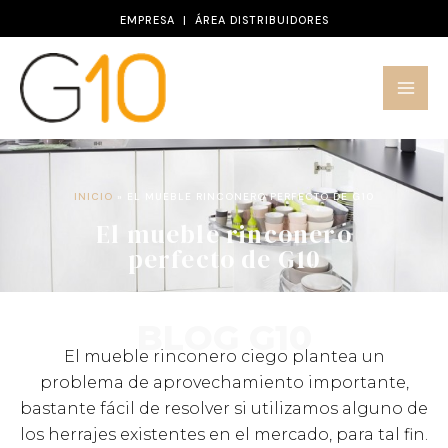
Ir
EMPRESA
|
ÁREA DISTRIBUIDORES
al
contenido
INICIO
»
EL MUEBLE RINCONERO PERFECTO DE G10
El mueble rinconero
perfecto de G10
BLOG G10
El mueble rinconero ciego plantea un
problema de aprovechamiento importante,
bastante fácil de resolver si utilizamos alguno de
los herrajes existentes en el mercado, para tal fin.