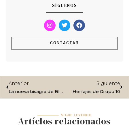
SÍGUENOS
I
T
F
n
w
a
s
i
c
t
t
e
CONTACTAR
a
t
b
g
e
o
r
r
o
a
k
m
Ant
Sig
Anterior
Siguiente
La nueva bisagra de Blum
Herrajes de Grupo 10
SIGUE LEYENDO
Artíclos relacionados