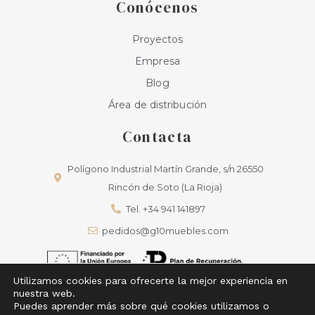
Conócenos
Proyectos
Empresa
Blog
Área de distribución
Contacta
Polígono Industrial Martín Grande, s/n 26550
Rincón de Soto (La Rioja)
Tel. +34 941 141897
pedidos@g10muebles.com
Utilizamos cookies para ofrecerte la mejor experiencia en
nuestra web.
Puedes aprender más sobre qué cookies utilizamos o
G10 Cocinas © Todos los derechos reservados