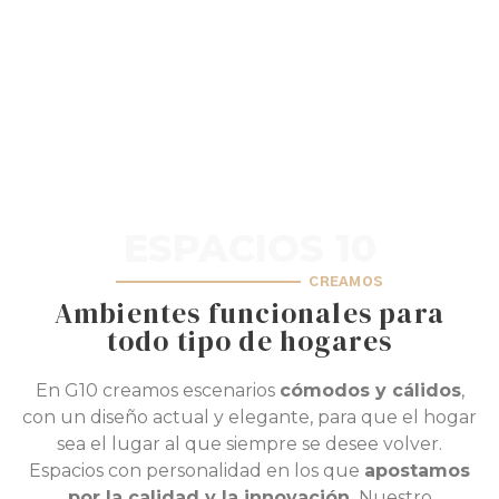
creaciones que diseñadores, interioristas y
profesionales del sector necesitan.
CONTACTA CON NOSOTROS
ESPACIOS 10
CREAMOS
Ambientes funcionales para
todo tipo de hogares
En G10 creamos escenarios
cómodos y cálidos
,
con un diseño actual y elegante, para que el hogar
sea el lugar al que siempre se desee volver.
Espacios con personalidad en los que
apostamos
por la calidad y la innovación.
Nuestro