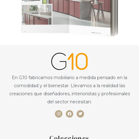
En G10 fabricamos mobiliario a medida pensado en la
comodidad y el bienestar. Llevamos a la realidad las
creaciones que diseñadores, interioristas y profesionales
del sector necesitan.
I
F
T
n
a
w
s
c
i
t
e
t
a
b
t
g
o
e
r
o
r
a
k
Colecciones
m