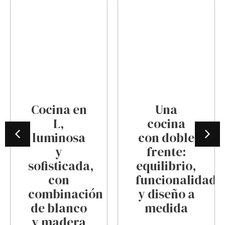
Cocina en
Una
ea,
L,
cocina
luminosa
con doble
y
frente:
sofisticada,
equilibrio,
con
funcionalidad
combinación
y diseño a
de blanco
medida
y madera