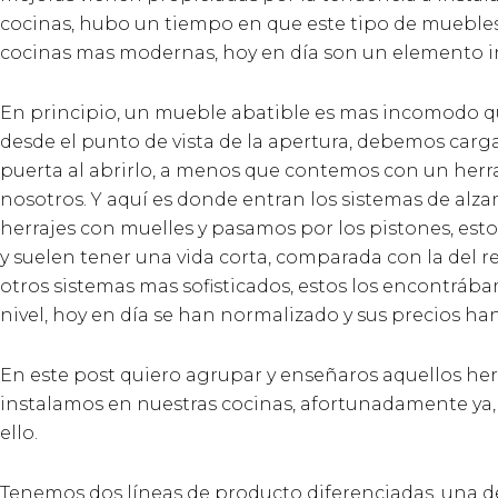
cocinas, hubo un tiempo en que este tipo de muebles
cocinas mas modernas, hoy en día son un elemento i
En principio, un mueble abatible es mas incomodo q
desde el punto de vista de la apertura, debemos carga
puerta al abrirlo, a menos que contemos con un herra
nosotros. Y aquí es donde entran los sistemas de a
herrajes con muelles y pasamos por los pistones, est
y suelen tener una vida corta, comparada con la del re
otros sistemas mas sofisticados, estos los encontrába
nivel, hoy en día se han normalizado y sus precios ha
En este post quiero agrupar y enseñaros aquellos her
instalamos en nuestras cocinas, afortunadamente ya,
ello.
Tenemos dos líneas de producto diferenciadas, una d