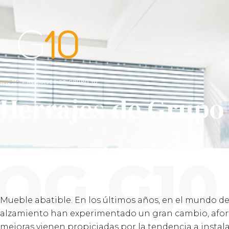
Ir
al
contenido
INICIO
»
HERRAJES DE GRUPO 10
Herrajes de Grupo
OG G10
Mueble abatible. En los últimos años, en el mundo de 
alzamiento han experimentado un gran cambio, afor
mejoras vienen propiciadas por la tendencia a instal