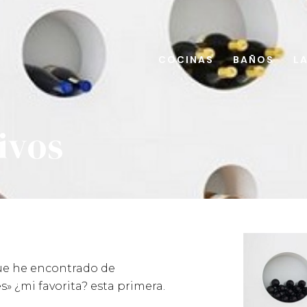
COCINAS
BAÑOS
L
ivos
ue he encontrado de
s» ¿mi favorita? esta primera.