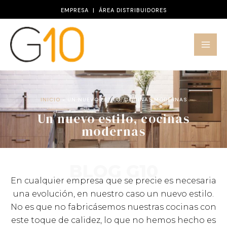
Ir
EMPRESA
|
ÁREA DISTRIBUIDORES
al
contenido
INICIO
»
UN NUEVO ESTILO, COCINAS MODERNAS
Un nuevo estilo, cocinas
modernas
BLOG G10
En cualquier empresa que se precie es necesaria
una evolución, en nuestro caso un nuevo estilo.
No es que no fabricásemos nuestras cocinas con
este toque de calidez, lo que no hemos hecho es