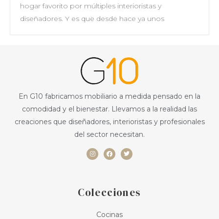
hogar favorito por múltiples interioristas y
diseñadores. Y es que desde hace ya unos
En G10 fabricamos mobiliario a medida pensado en la
comodidad y el bienestar. Llevamos a la realidad las
creaciones que diseñadores, interioristas y profesionales
del sector necesitan.
I
F
T
n
a
w
s
c
i
t
e
t
a
b
t
g
o
e
r
o
r
a
k
Colecciones
m
Cocinas