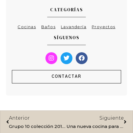
CATEGORÍAS
Cocinas
Baños
Lavandería
Proyectos
SÍGUENOS
I
T
F
n
w
a
s
i
c
t
t
e
CONTACTAR
a
t
b
g
e
o
r
r
o
a
k
m
Ant
Sig
Anterior
Siguiente
Grupo 10 colección 2013: cocina, baño y salón
Una nueva cocina para la exposición