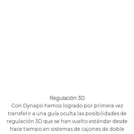
Regulación 3D
Con Dynapo hemos logrado por primera vez
transferir a una guía oculta las posibilidades de
regulación 3D que se han vuelto estándar desde
hace tiempo en sistemas de cajones de doble
pared. Dynapro permite una regulación de
altura, un ajuste lateral así como una regulación
de inclinación del frente. Todos los ajustes
pueden efectuarse sin herramientas, y de forma
fácil y sencilla. Resumiendo: con un par de
maniobras pueden lograrse imágenes de juntas
óptimas.
Información de la guía vía
www.grass.at
Imágenes cajón: Grupo 10