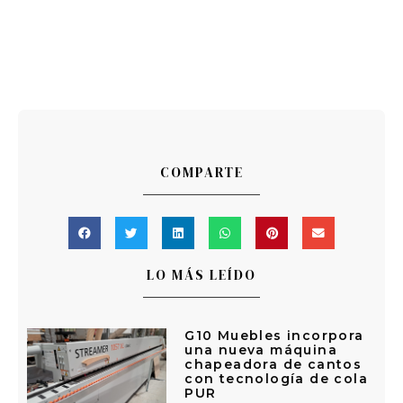
LO MÁS LEÍDO
G10 Muebles incorpora
una nueva máquina
chapeadora de cantos
con tecnología de cola
PUR
Solución mueble
rinconero: Rincomatic
Plus40
Newsletter Julio 2022
Organización interior
de cajones y