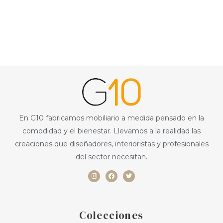
En G10 fabricamos mobiliario a medida pensado en la
comodidad y el bienestar. Llevamos a la realidad las
creaciones que diseñadores, interioristas y profesionales
del sector necesitan.
I
F
T
n
a
w
s
c
i
t
e
t
a
b
t
g
o
e
r
o
r
a
k
Colecciones
m