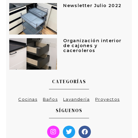
Newsletter Julio 2022
Organización interior
de cajones y
caceroleros
CATEGORÍAS
Cocinas
Baños
Lavandería
Proyectos
SÍGUENOS
I
T
F
n
w
a