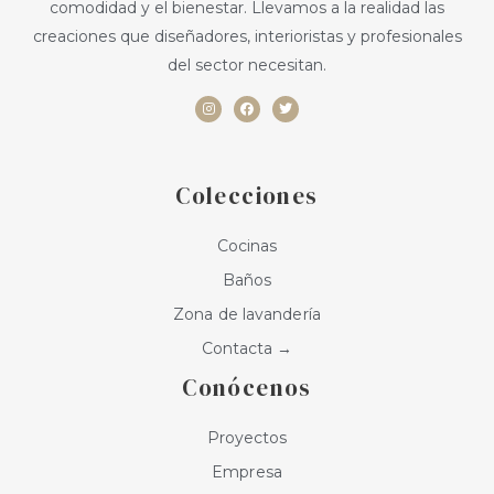
comodidad y el bienestar. Llevamos a la realidad las
creaciones que diseñadores, interioristas y profesionales
del sector necesitan.
I
F
T
n
a
w
s
c
i
t
e
t
a
b
t
g
o
e
r
o
r
a
k
Colecciones
m
Cocinas
Baños
Zona de lavandería
Contacta →
Conócenos
Proyectos
Empresa