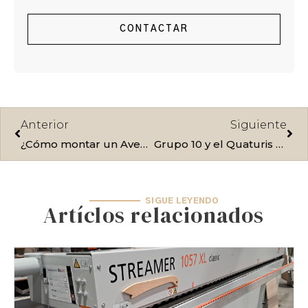
s
i
c
t
t
e
CONTACTAR
a
t
b
g
e
o
r
r
o
a
k
m
Ant
Sig
Anterior
Siguiente
¿Cómo montar un Aventos HK-S?
Grupo 10 y el Quaturis 75 de Grass
SIGUE LEYENDO
Artíclos relacionados