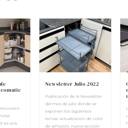
ble
Newsletter Julio 2022
ncomatic
Publicación de la Newsletter
del mes de julio donde se
rinconero
L
exponen los siguientes
total
u
temas: actualización de color
0 es una
h
de armazón, nueva sección