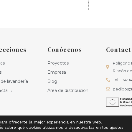
ecciones
Conócenos
Contact
nas
Proyectos
Polígono I
Rincón de 
s
Empresa
Tel. +34 94
de lavandería
Blog
pedidos@
acta →
Área de distribución
para ofrecerte la mejor experiencia en nuestra web.
Aviso legal
Política de privacidad
Política d
 sobre qué cookies utilizamos o desactivarlas en los
ajustes
.