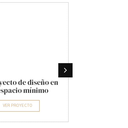
yecto de diseño en
Cocina 
espacio mínimo
contemp
acaba
VER PROYECTO
VER P