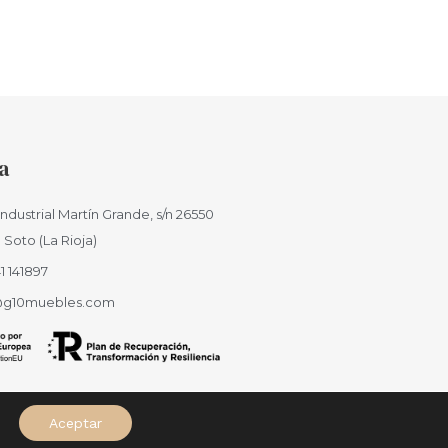
a
ndustrial Martín Grande, s/n 26550
Soto (La Rioja)
1 141897
g10muebles.com
Aceptar
e cookies
Configuración de cookies
Accesibilidad