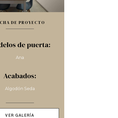
ICHA DE PROYECTO
elos de puerta:
Ana
Acabados:
Algodón Seda
VER GALERÍA