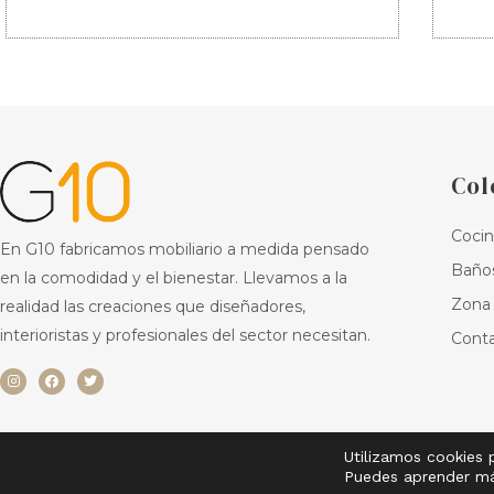
Col
Coci
En G10 fabricamos mobiliario a medida pensado
Baño
en la comodidad y el bienestar. Llevamos a la
Zona 
realidad las creaciones que diseñadores,
interioristas y profesionales del sector necesitan.
Cont
I
F
T
n
a
w
s
c
i
t
e
t
a
b
t
g
o
e
r
o
r
a
k
Utilizamos cookies 
m
G10 Cocinas © Todos los derechos reservados
Puedes aprender más