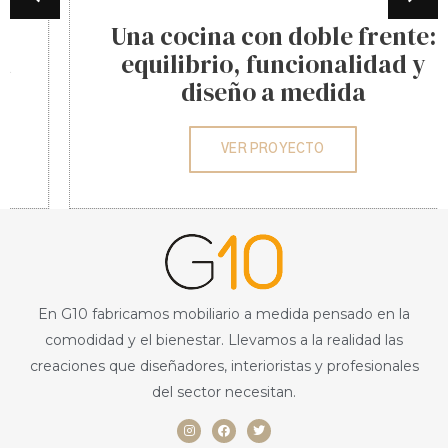
Una cocina con doble frente:
equilibrio, funcionalidad y
diseño a medida
VER PROYECTO
En G10 fabricamos mobiliario a medida pensado en la
comodidad y el bienestar. Llevamos a la realidad las
creaciones que diseñadores, interioristas y profesionales
del sector necesitan.
I
F
T
n
a
w
s
c
i