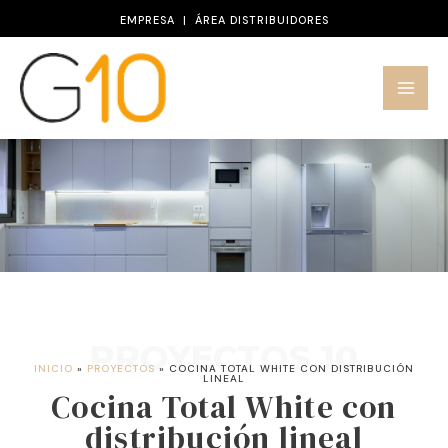
Ir
EMPRESA
|
ÁREA DISTRIBUIDORES
al
contenido
PROYECTOS 10
INICIO
»
PROYECTOS
»
COCINA TOTAL WHITE CON DISTRIBUCIÓN
LINEAL
Cocina Total White con
distribución lineal