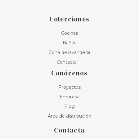
t
e
t
a
b
t
g
o
e
r
o
r
a
k
Colecciones
m
Cocinas
Baños
Zona de lavandería
Contacta →
Conócenos
Proyectos
Empresa
Blog
Área de distribución
Contacta