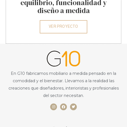
equilibrio, funcionalidad y
diseño a medida
VER PROYECTO
En G10 fabricamos mobiliario a medida pensado en la
comodidad y el bienestar. Llevamos a la realidad las
creaciones que diseñadores, interioristas y profesionales
del sector necesitan.
I
F
T
n
a
w
s
c
i
t
e
t
a
b
t
g
o
e
r
o
r
a
k