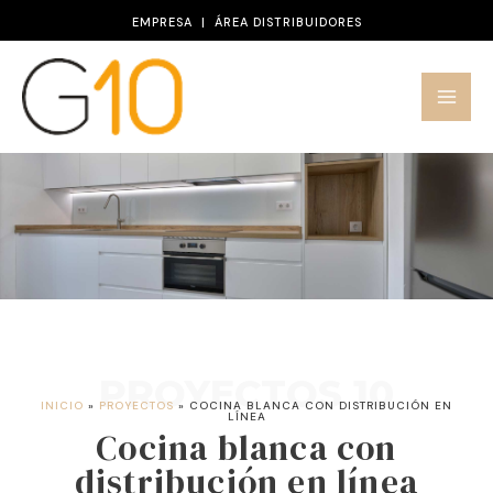
Ir
EMPRESA
|
ÁREA DISTRIBUIDORES
al
contenido
PROYECTOS 10
INICIO
»
PROYECTOS
»
COCINA BLANCA CON DISTRIBUCIÓN EN
LÍNEA
Cocina blanca con
distribución en línea