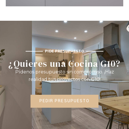
PIDE PRESUPUESTO
¿Quieres una Cocina G10?
Pídenos presupuesto sin compromiso. ¡Haz
realidad tus proyectos con G10!
PEDIR PRESUPUESTO