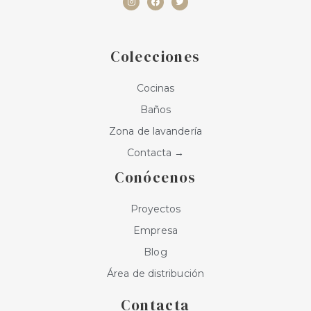
s
c
i
t
e
t
a
b
t
g
o
e
r
o
r
a
k
Colecciones
m
Cocinas
Baños
Zona de lavandería
Contacta →
Conócenos
Proyectos
Empresa
Blog
Área de distribución
Contacta