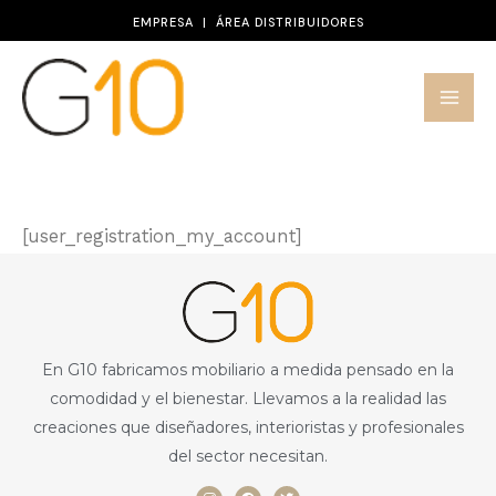
Ir
EMPRESA
|
ÁREA DISTRIBUIDORES
al
contenido
My Account
[user_registration_my_account]
En G10 fabricamos mobiliario a medida pensado en la
comodidad y el bienestar. Llevamos a la realidad las
creaciones que diseñadores, interioristas y profesionales
del sector necesitan.
I
F
T
n
a
w